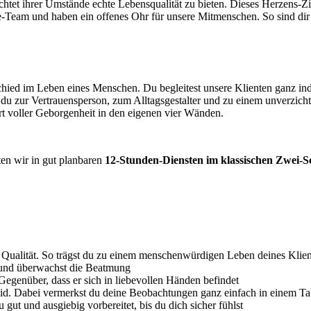
htet ihrer Umstände echte Lebensqualität zu bieten. Dieses Herzens-Z
e-Team und haben ein offenes Ohr für unsere Mitmenschen. So sind dir
schied im Leben eines Menschen. Du begleitest unsere Klienten ganz ind
du zur Vertrauensperson, zum Alltagsgestalter und zu einem unverzich
rt voller Geborgenheit in den eigenen vier Wänden.
ten wir in gut planbaren
12-Stunden-Diensten im klassischen Zwei-S
 Qualität. So trägst du zu einem menschenwürdigen Leben deines Klien
 und überwachst die Beatmung
Gegenüber, dass er sich in liebevollen Händen befindet
id. Dabei vermerkst du deine Beobachtungen ganz einfach in einem Ta
gut und ausgiebig vorbereitet, bis du dich sicher fühlst