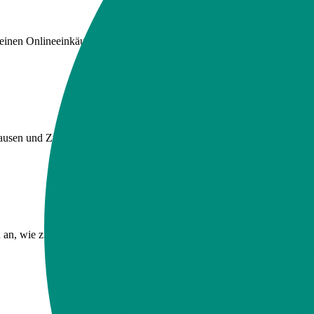
bei deinen Onlineeinkäufen, z. B. bei CEWE FOTOBUCH oder Jochen Sc
Pausen und Zulagen.
 an, wie z. B. den außerklinischen Basiskurs.