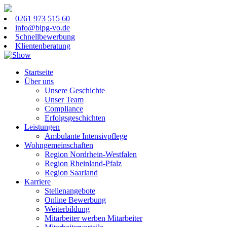
0261 973 515 60
info@bipg-vo.de
Schnellbewerbung
Klientenberatung
Startseite
Über uns
Unsere Geschichte
Unser Team
Compliance
Erfolgsgeschichten
Leistungen
Ambulante Intensivpflege
Wohngemeinschaften
Region Nordrhein-Westfalen
Region Rheinland-Pfalz
Region Saarland
Karriere
Stellenangebote
Online Bewerbung
Weiterbildung
Mitarbeiter werben Mitarbeiter