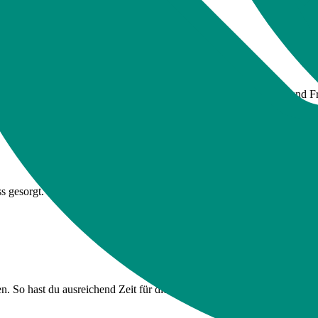
ch einen halben Monat frei. So hast du ausgiebig Zeit für Familie und F
 gesorgt. Trainiere und halte dich in zahlreichen Sporteinrichtungen fit
. So hast du ausreichend Zeit für die Pflege und kannst dich voll un