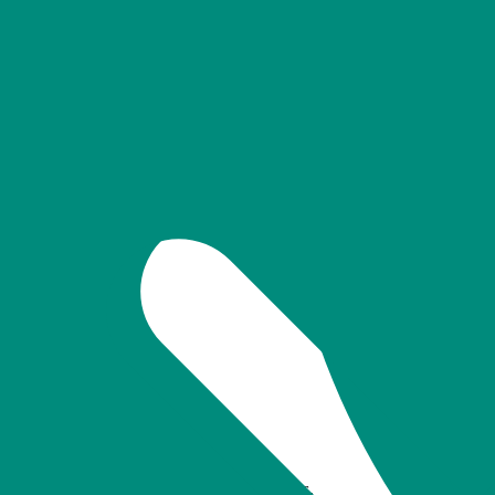
g des eigenen Company-Bikes ist möglich. Egal wie du es nutzen möch
bei deinen Onlineeinkäufen, z. B. bei CEWE FOTOBUCH oder Jochen Sc
Pausen und Zulagen.
 an, wie z. B. den außerklinischen Basiskurs.