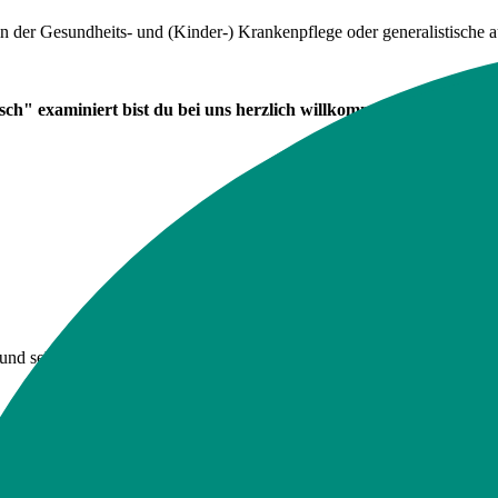
in der Gesundheits- und (Kinder-) Krankenpflege oder generalistische a
ch" examiniert bist du bei uns herzlich willkommen! Eine unverbin
nd sehr gut vernetzt. Darum können wir dir viele interessante Arbeitsb