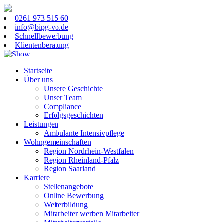
0261 973 515 60
info@bipg-vo.de
Schnellbewerbung
Klientenberatung
Startseite
Über uns
Unsere Geschichte
Unser Team
Compliance
Erfolgsgeschichten
Leistungen
Ambulante Intensivpflege
Wohngemeinschaften
Region Nordrhein-Westfalen
Region Rheinland-Pfalz
Region Saarland
Karriere
Stellenangebote
Online Bewerbung
Weiterbildung
Mitarbeiter werben Mitarbeiter