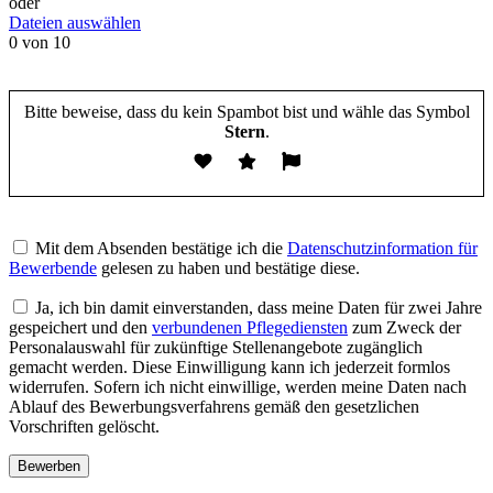
oder
Dateien auswählen
0
von 10
Bitte beweise, dass du kein Spambot bist und wähle das Symbol
Stern
.
Bitte
lasse
Mit dem Absenden bestätige ich die
Datenschutzinformation für
dieses
Bewerbende
gelesen zu haben und bestätige diese.
Feld
leer.
Ja, ich bin damit einverstanden, dass meine Daten für zwei Jahre
gespeichert und den
verbundenen Pflegediensten
zum Zweck der
Personalauswahl für zukünftige Stellenangebote zugänglich
gemacht werden. Diese Einwilligung kann ich jederzeit formlos
widerrufen. Sofern ich nicht einwillige, werden meine Daten nach
Ablauf des Bewerbungsverfahrens gemäß den gesetzlichen
Vorschriften gelöscht.