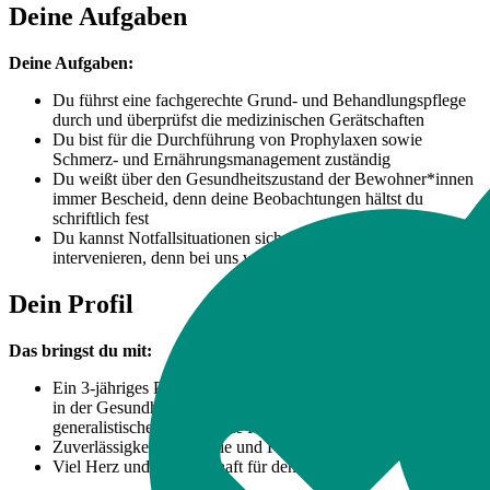
Deine Aufgaben
Deine Aufgaben:
Du führst eine fachgerechte Grund- und Behandlungspflege
durch und überprüfst die medizinischen Gerätschaften
Du bist für die Durchführung von Prophylaxen sowie
Schmerz- und Ernährungsmanagement zuständig
Du weißt über den Gesundheitszustand der Bewohner*innen
immer Bescheid, denn deine Beobachtungen hältst du
schriftlich fest
Du kannst Notfallsituationen sicher erkennen und adäquat
intervenieren, denn bei uns wirst du intensiv eingearbeitet
Dein Profil
Das bringst du mit:
Ein 3-jähriges Pflegeexamen, zum Beispiel in der Altenpflege,
in der Gesundheits- und (Kinder-) Krankenpflege oder
generalistische ausgebildete Pflegefachkraft (m/w/d)
Zuverlässigkeit, Empathie und Freude an Teamwork
Viel Herz und Leidenschaft für den Pflegeberuf