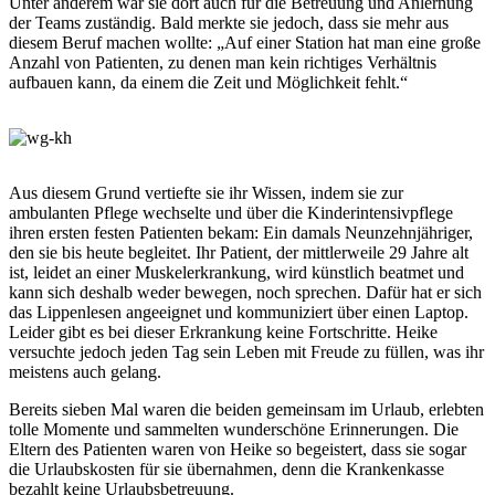
Unter anderem war sie dort auch für die Betreuung und Anlernung
der Teams zuständig. Bald merkte sie jedoch, dass sie mehr aus
diesem Beruf machen wollte: „Auf einer Station hat man eine große
Anzahl von Patienten, zu denen man kein richtiges Verhältnis
aufbauen kann, da einem die Zeit und Möglichkeit fehlt.“
Aus diesem Grund vertiefte sie ihr Wissen, indem sie zur
ambulanten Pflege wechselte und über die Kinderintensivpflege
ihren ersten festen Patienten bekam: Ein damals Neunzehnjähriger,
den sie bis heute begleitet. Ihr Patient, der mittlerweile 29 Jahre alt
ist, leidet an einer Muskelerkrankung, wird künstlich beatmet und
kann sich deshalb weder bewegen, noch sprechen. Dafür hat er sich
das Lippenlesen angeeignet und kommuniziert über einen Laptop.
Leider gibt es bei dieser Erkrankung keine Fortschritte. Heike
versuchte jedoch jeden Tag sein Leben mit Freude zu füllen, was ihr
meistens auch gelang.
Bereits sieben Mal waren die beiden gemeinsam im Urlaub, erlebten
tolle Momente und sammelten wunderschöne Erinnerungen. Die
Eltern des Patienten waren von Heike so begeistert, dass sie sogar
die Urlaubskosten für sie übernahmen, denn die Krankenkasse
bezahlt keine Urlaubsbetreuung.