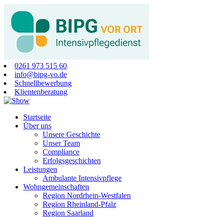
0261 973 515 60
info@bipg-vo.de
Schnellbewerbung
Klientenberatung
Startseite
Über uns
Unsere Geschichte
Unser Team
Compliance
Erfolgsgeschichten
Leistungen
Ambulante Intensivpflege
Wohngemeinschaften
Region Nordrhein-Westfalen
Region Rheinland-Pfalz
Region Saarland