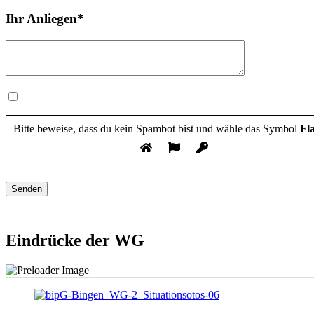
Ihr Anliegen*
Hiermit bestätige ich die
Datenschutzerklärung
gelesen zu haben und bestätige diese.
Bitte beweise, dass du kein Spambot bist und wähle das Symbol
Fl
Felder die mit einem Sternchen (*) versehen sind, sind Pflichtfelder.
Eindrücke der WG