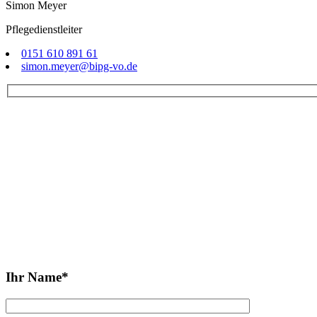
Simon Meyer
Pflegedienstleiter
0151 610 891 61
simon.meyer@bipg-vo.de
Rufen Sie 
Bitte
lasse
Ihr Name*
dieses
Feld
leer.