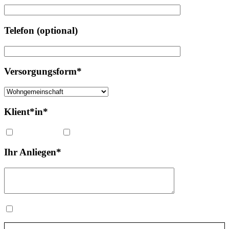
Telefon (optional)
Versorgungsform*
Klient*in*
Erwachsener
Kind
Ihr Anliegen*
Hiermit bestätige ich die
Datenschutzerklärung
gelesen zu haben und bestätige diese.